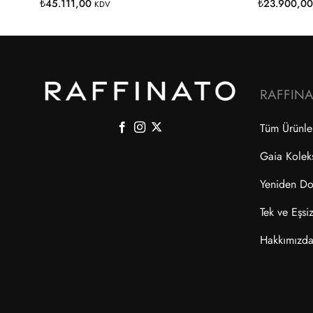
₺
45.111,00
₺
23.900,0
KDV
RAFFIN
Tüm Ürünle
Gaia Kolek
Yeniden Do
Tek ve Eşsi
Hakkımızd