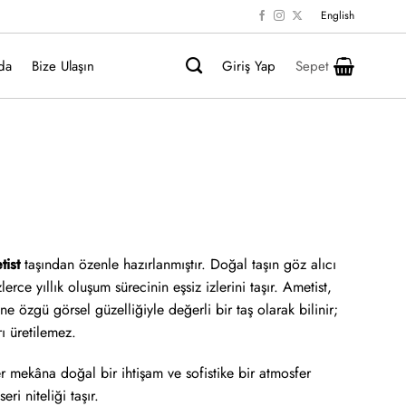
English
da
Bize Ulaşın
Giriş Yap
Sepet
ist
taşından özenle hazırlanmıştır. Doğal taşın göz alıcı
erce yıllık oluşum sürecinin eşsiz izlerini taşır. Ametist,
e özgü görsel güzelliğiyle değerli bir taş olarak bilinir;
ı üretilemez.
er mekâna doğal bir ihtişam ve sofistike bir atmosfer
ri niteliği taşır.