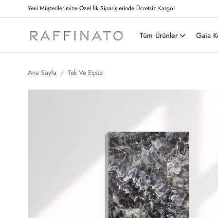
İçeriğe
Yeni Müşterilerimize Özel İlk Siparişlerinde Ücretsiz Kargo!
atla
Tüm Ürünler
Gaia K
Ana Sayfa
/
Tek Ve Eşsiz