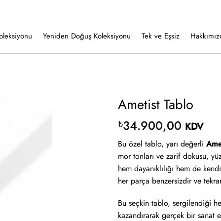
oleksiyonu
Yeniden Doğuş Koleksiyonu
Tek ve Eşsiz
Hakkımız
Ametist Tablo
34.900,00
₺
KDV
Bu özel tablo, yarı değerli
Amet
mor tonları ve zarif dokusu, yüzl
hem dayanıklılığı hem de kendin
her parça benzersizdir ve tekrar
Bu seçkin tablo, sergilendiği h
kazandırarak gerçek bir sanat ese