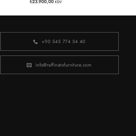
₺
23.900,00
KDV
+90 545 774 54 40
info@raffinatofurniture.com