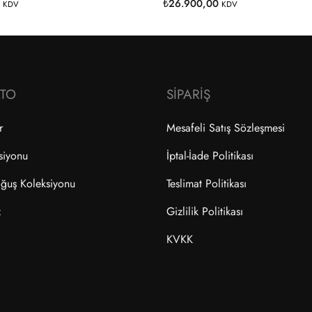
0
₺
26.900,00
KDV
KDV
ATO
SIPARIŞ
r
Mesafeli Satış Sözleşmesi
siyonu
İptal-İade Politikası
ğuş Koleksiyonu
Teslimat Politikası
z
Gizlilik Politikası
a
KVKK