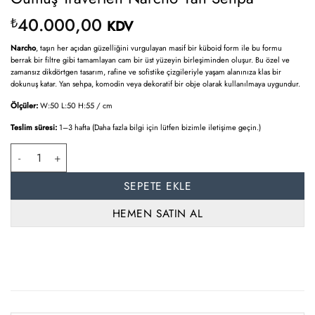
40.000,00
₺
KDV
Narcho
, taşın her açıdan güzelliğini vurgulayan masif bir küboid form ile bu formu
berrak bir filtre gibi tamamlayan cam bir üst yüzeyin birleşiminden oluşur. Bu özel ve
zamansız dikdörtgen tasarım, rafine ve sofistike çizgileriyle yaşam alanınıza klas bir
dokunuş katar. Yan sehpa, komodin veya dekoratif bir obje olarak kullanılmaya uygundur.
Ölçüler:
W:50 L:50 H:55 / cm
Teslim süresi:
1–3 hafta (Daha fazla bilgi için lütfen bizimle iletişime geçin.)
Gümüş Traverten Narcho Yan Sehpa adet
SEPETE EKLE
HEMEN SATIN AL