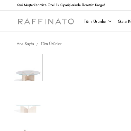
İçeriğe
Yeni Müşterilerimize Özel İlk Siparişlerinde Ücretsiz Kargo!
atla
Tüm Ürünler
Gaia K
Ana Sayfa
/
Tüm Ürünler