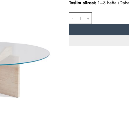
Teslim süresi:
1–3 hafta (Daha f
Traverten Ourea Orta Sehpa adet