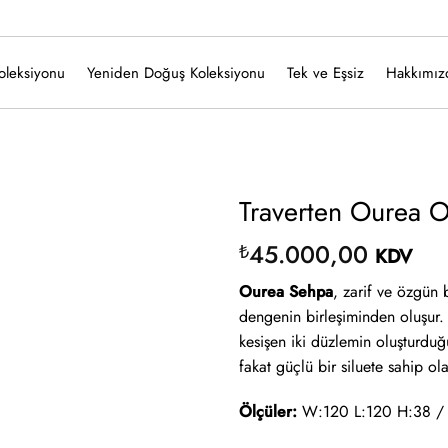
oleksiyonu
Yeniden Doğuş Koleksiyonu
Tek ve Eşsiz
Hakkımız
Traverten Ourea 
45.000,00
₺
KDV
Ourea Sehpa
, zarif ve özgün b
dengenin birleşiminden oluşur. 
kesişen iki düzlemin oluşturduğ
fakat güçlü bir siluete sahip ol
Ölçüler:
W:120 L:120 H:38 /