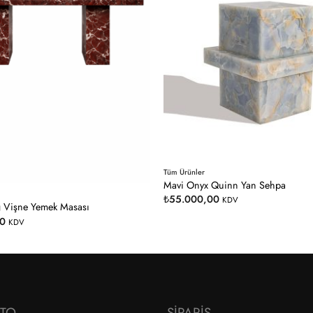
Tüm Ürünler
Mavi Onyx Quinn Yan Sehpa
₺
55.000,00
KDV
ğ Vişne Yemek Masası
00
KDV
ATO
SIPARIŞ